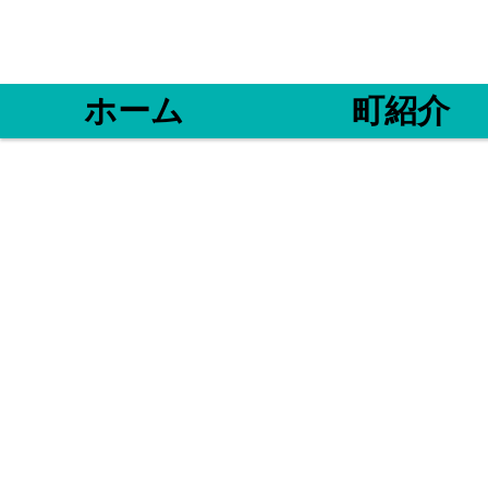
ホーム
町紹介
〒517-0032
​℡0599-3
魚勘丸
三重県鳥羽市
相差町 993