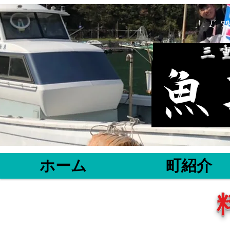
ふぐ
​三
魚
ホーム
町紹介