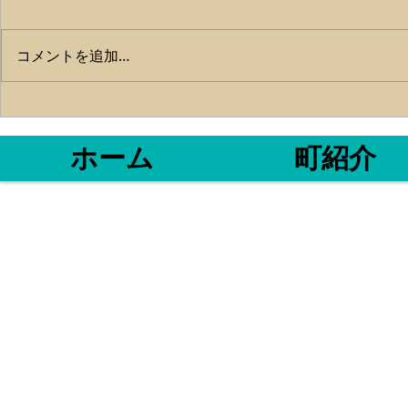
帰港しました‼
湾内タチウオ
らいもりもり
コメントを追加…
とマイワシが
いに来る大物
😱 ちょっ
か、ベイト以
ホーム
町紹介
した😅 お
😫...
〒517-0032
​℡0599-3
魚勘丸
三重県鳥羽市
相差町 993