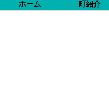
ホーム
町紹介
した😅 お
😫...
〒517-0032
​℡0599-3
魚勘丸
三重県鳥羽市
相差町 993