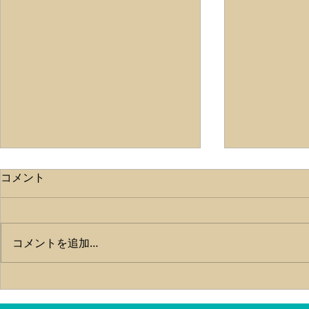
ライトタテ
コメント
こんにちは✨
帰港しました‼
湾内タチウオ
らいもりもり
コメントを追加…
とマイワシが
いに来る大物
😱 ちょっ
か、ベイト以