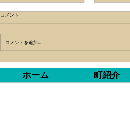
ライトタテ
コメント
こんにちは✨
帰港しました‼
湾内タチウオ
らいもりもり
コメントを追加…
とマイワシが
いに来る大物
😱 ちょっ
か、ベイト以
ホーム
町紹介
した😅 お
😫...
〒517-0032
​℡0599-3
魚勘丸
三重県鳥羽市
相差町 993