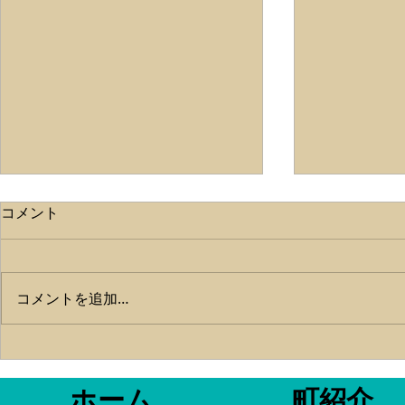
ライトタテ
コメント
こんにちは✨
帰港しました‼
湾内タチウオ
らいもりもり
コメントを追加…
とマイワシが
いに来る大物
😱 ちょっ
か、ベイト以
ホーム
町紹介
した😅 お