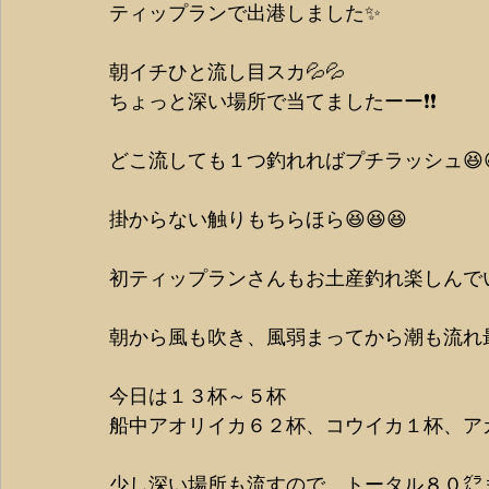
ティップランで出港しました✨
朝イチひと流し目スカ💦💦
ちょっと深い場所で当てましたーー❗❗
どこ流しても１つ釣れればプチラッシュ😆
掛からない触りもちらほら😆😆😆
初ティップランさんもお土産釣れ楽しんで
朝から風も吹き、風弱まってから潮も流れ
今日は１３杯～５杯
船中アオリイカ６２杯、コウイカ１杯、ア
少し深い場所も流すので、トータル８０㌘