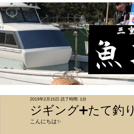
ふぐ
​三
魚
2019年2月15日
読了時間: 1分
ジギング➕たて釣
こんにちは✨