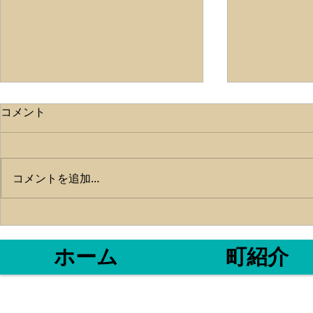
ライトタテ
コメント
こんにちは✨
帰港しました‼
湾内タチウオ
らいもりもり
コメントを追加…
とマイワシが
いに来る大物
😱 ちょっ
か、ベイト以
ホーム
町紹介
した😅 お
😫...
〒517-0032
​℡0599-3
魚勘丸
三重県鳥羽市
相差町 993