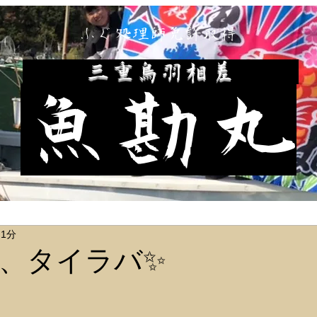
ふぐ処理師免許取得
​三重鳥羽相差
魚勘丸
 1分
、タイラバ✨