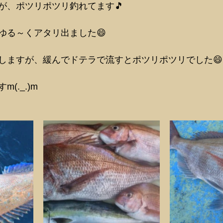
が、ポツリポツリ釣れてます🎵
ゆる～くアタリ出ました😄
しますが、緩んでドテラで流すとポツリポツリでした😄
(._.)m