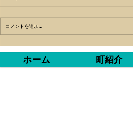
こんにちは✨
帰港しました‼
湾内タチウオ
らいもりもり
コメントを追加…
とマイワシが
いに来る大物
😱 ちょっ
か、ベイト以
ホーム
町紹介
した😅 お
😫...
〒517-0032
​℡0599-3
魚勘丸
三重県鳥羽市
相差町 993