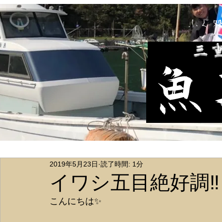
ふぐ
​三
魚
2019年5月23日
読了時間: 1分
イワシ五目絶好調‼️
こんにちは✨