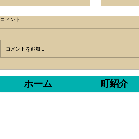
ライトタテ
コメント
こんにちは✨
帰港しました‼
湾内タチウオ
らいもりもり
コメントを追加…
とマイワシが
いに来る大物
😱 ちょっ
か、ベイト以
ホーム
町紹介
した😅 お
😫...
〒517-0032
​℡0599-3
魚勘丸
三重県鳥羽市
相差町 993